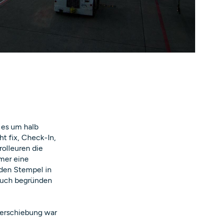
 es um halb
t fix, Check-In,
olleuren die
mmer eine
den Stempel in
such begründen
verschiebung war