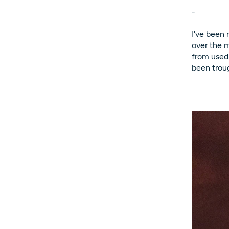
-
I've been 
over the m
from used 
been troug