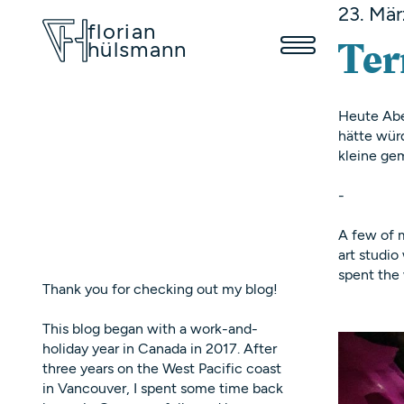
23. Mär
florian
hülsmann
Ter
Heute Abe
hätte würd
kleine ge
-
A few of m
art studio
spent the 
Thank you for checking out my blog!
This blog began with a work-and-
holiday year in Canada in 2017. After
three years on the West Pacific coast
in Vancouver, I spent some time back