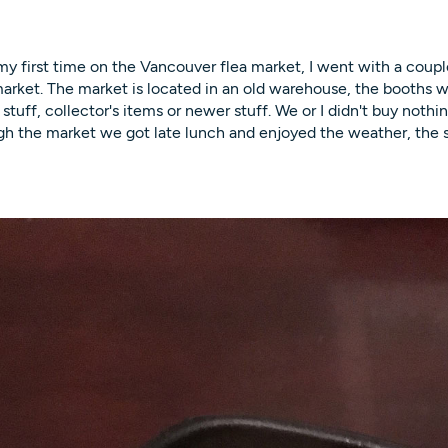
my first time on the Vancouver flea market, I went with a couple 
arket. The market is located in an old warehouse, the booths 
stuff, collector's items or newer stuff. We or I didn't buy nothi
h the market we got late lunch and enjoyed the weather, the sp